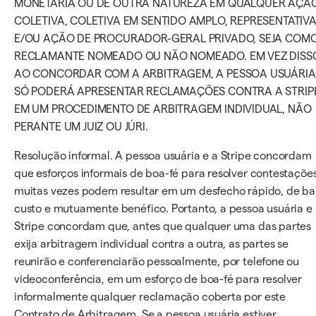
MONETÁRIA OU DE OUTRA NATUREZA EM QUALQUER AÇÃ
COLETIVA, COLETIVA EM SENTIDO AMPLO, REPRESENTATIV
E/OU AÇÃO DE PROCURADOR-GERAL PRIVADO, SEJA COM
RECLAMANTE NOMEADO OU NÃO NOMEADO. EM VEZ DISS
AO CONCORDAR COM A ARBITRAGEM, A PESSOA USUÁRIA
SÓ PODERÁ APRESENTAR RECLAMAÇÕES CONTRA A STRIP
EM UM PROCEDIMENTO DE ARBITRAGEM INDIVIDUAL, NÃO
PERANTE UM JUIZ OU JÚRI.
Resolução informal. A pessoa usuária e a Stripe concordam
que esforços informais de boa-fé para resolver contestaçõe
muitas vezes podem resultar em um desfecho rápido, de ba
custo e mutuamente benéfico. Portanto, a pessoa usuária e
Stripe concordam que, antes que qualquer uma das partes
exija arbitragem individual contra a outra, as partes se
reunirão e conferenciarão pessoalmente, por telefone ou
videoconferência, em um esforço de boa-fé para resolver
informalmente qualquer reclamação coberta por este
Contrato de Arbitragem. Se a pessoa usuária estiver