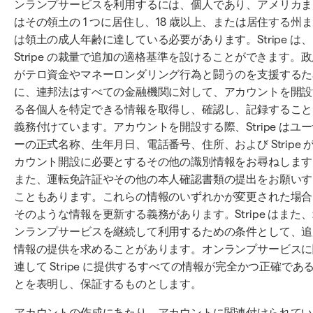
ンランプサービスを利用するには、個人であり、アメリカま
はその領土の 1 つに居住し、18 歳以上、または居住する州
は領土の成人年齢に達している必要があります。Stripe は、
Stripe の裁量で追加の適格基準を設けることができます。
がテロ資金やマネーロンダリング行為と闘うのを支援するた
に、連邦法はすべての金融機関に対して、アカウントを開設
る各個人を特定できる情報を取得し、確認し、記録すること
義務付けています。アカウントを開設する際、Stripe はユ
ーの正式名称、生年月日、電話番号、住所、および Stripe 
カウント開設に必要とするその他の識別情報をお尋ねします
また、運転免許証やその他の本人確認書類の提出をお願いす
こともあります。これらの情報のいずれかが変更された場合
そのような情報を更新する義務があります。Stripe はまた
ンランプサービスを継続して利用するための条件として、追
情報の提供を求めることがあります。オンランプサービスに
連して Stripe に提供するすべての情報が完全かつ正確であ
とを表明し、保証するものとします。
アカウントの作成にあたり、アカウントに関連付けられてい