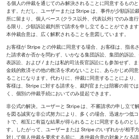
る個人の仲裁を通じてのみ解決されることに同意するものと
ます。ただし、ユーザーまたは Stripe は、事件が少額訴訟
所に留まり、個人ベース (クラス以外、代表以外) でのみ進
る限り、少額訴訟裁判所で請求を申し立てることができます
本仲裁合意は、広く解釈されることを意図しています。
お客様が Stripe との仲裁に同意する場合、お客様は、指名
た請求者か否かを問わず、いかなる集団訴訟、集団的訴訟、
表訴訟、および / または私的司法長官訴訟にも参加せず、ま
金銭的救済その他の救済を求めないことに、あらかじめ同意
ることになります。代わりに、仲裁に同意することにより、
客様は、Stripe に対する請求を、裁判官または陪審の前で
く、個別の仲裁手続においてのみ提起できます。
非公式の解決。ユーザーと Stripe は、不審請求の申し立て
を図る誠実な非公式努力により、多くの場合、迅速かつ低コ
トで、相互に有益な結果が得られることに同意するものとし
す。したがって、ユーザーまたは Stripe のいずれかが相手
対して個人仲裁を要求する前に、本仲裁合意の対象となる請