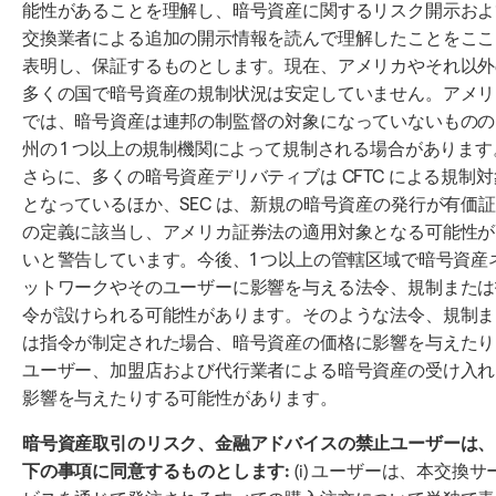
能性があることを理解し、暗号資産に関するリスク開示およ
交換業者による追加の開示情報を読んで理解したことをここ
表明し、保証するものとします。現在、アメリカやそれ以外
多くの国で暗号資産の規制状況は安定していません。アメリ
では、暗号資産は連邦の制監督の対象になっていないものの
州の 1 つ以上の規制機関によって規制される場合があります
さらに、多くの暗号資産デリバティブは CFTC による規制対
となっているほか、SEC は、新規の暗号資産の発行が有価
の定義に該当し、アメリカ証券法の適用対象となる可能性が
いと警告しています。今後、1 つ以上の管轄区域で暗号資産
ットワークやそのユーザーに影響を与える法令、規制または
令が設けられる可能性があります。そのような法令、規制ま
は指令が制定された場合、暗号資産の価格に影響を与えたり
ユーザー、加盟店および代行業者による暗号資産の受け入れ
影響を与えたりする可能性があります。
暗号資産取引のリスク、金融アドバイスの禁止ユーザーは、
下の事項に同意するものとします:
(i) ユーザーは、本交換サ