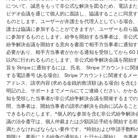
について、誠意をもって非公式な解決を図るため、電話また
ビデオ会議を通じて個人的に面談し、協議することに同意す
ものとします。ユーザーが弁護士を代理人としている場合、
護士は協議に参加することができますが、ユーザーも自ら協
に参加するものとします。紛争を開始する当事者は、非公式
紛争解決会議を開始する意向を書面で相手方当事者に通知す
必要があり、相手方当事者がかかる通知を受領してから 60 
以内に行われるものとします。非公式紛争解決会議を開始す
旨を Stripe に通知するには、氏名、 Stripe アカウントに関
する電話番号 (ある場合)、 Stripe アカウントに関連するメ
アドレス、請求内容 (求める金銭的救済額 (ある場合) を含む)
明記の上、サポートまでメールにてご連絡ください。かかる
知を受領した当事者が非公式紛争解決会議を開催するまでの
間、当事者は、開始当事者の請求の解決を自由に試みること
できるものとします。*個人的な参加を含む非公式紛争解決
議の法令遵守は、個人仲裁または少額訴訟手続を開始する前
満たさなければならない要件です。*時効および申請手数料
期限は、書面による紛争の通知をした日から開始し、当事者