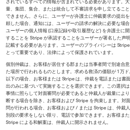
されているすべての情報が含まれている必要があります。大
量、集団、集合、または統合して不審請求を申し立てること
できません。さらに、ユーザーが弁護士に仲裁要求の提出を
頼した場合、通知には、ユーザーの請求の解決に必要な場合
ユーザーの個人情報 (口座記録や取引履歴など) を弁護士に
することを Stripe が承認することをユーザーが署名した声
記載する必要があります。ユーザーのプライバシーは Stripe
とって重要であり、法律によって保護されています。
個別仲裁は、お客様が居住する郡または当事者間で別途合意
た場所で行われるものとします。求める救済の価額が 1 万ド
以下の場合、お客様または Stripe は、仲裁を電話または書
出のみに基づいて実施することを選択できます。この選択は
事情に照らして対面審問が必要であると仲裁人が裁量により
断する場合を除き、お客様および Stripe を拘束します。対
問が行われる場合、お客様および / または Stripe は、仲裁
別段の要求をしない限り、電話で参加できます。お客様また
Stripe による和解案は、仲裁人に開示されません。