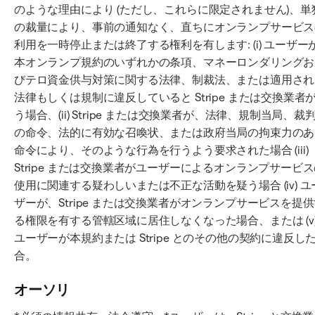
のような理由により (ただし、これらに限定されません)、単
の裁量により、事前の通知なく、直ちにオンランプサービス
利用を一時停止または終了する権利を有します: (i) ユーザー
本オンランプ規約のいずれかの条項、マネーロンダリングお
びテロ資金供与対策に関する法律、制裁法、または適用され
法律もしくは規制に違反していると Stripe または交換業者
う場合、(ii) Stripe または交換業者が、法律、規制当局、裁
の命令、法的に有効な召喚状、または政府当局の拘束力のあ
命令により、そのような行為を行うよう要求された場合 (iii)
Stripe または交換業者がユーザーによるオンランプサービ
使用に関連する疑わしいまたは不正な活動を疑う場合 (iv) ユ
ザーが、Stripe または交換業者がオンランプサービスを提
る権限を有する管轄区域に居住しなくなった場合、または (v
ユーザーが本規約または Stripe とのその他の契約に違反し
合。
オーソリ