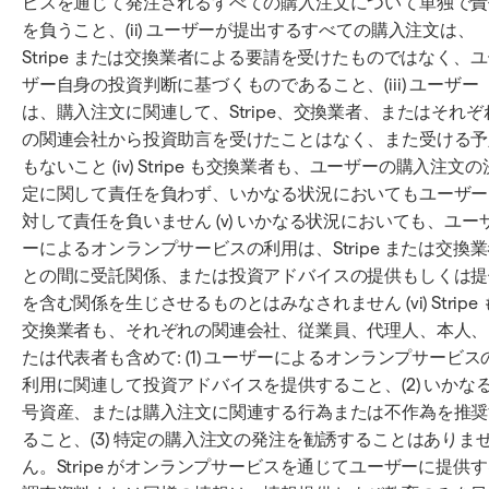
ビスを通じて発注されるすべての購入注文について単独で責
を負うこと、(ii) ユーザーが提出するすべての購入注文は、
Stripe または交換業者による要請を受けたものではなく、
ザー自身の投資判断に基づくものであること、(iii) ユーザー
は、購入注文に関連して、Stripe、交換業者、またはそれぞ
の関連会社から投資助言を受けたことはなく、また受ける予
もないこと (iv) Stripe も交換業者も、ユーザーの購入注文の
定に関して責任を負わず、いかなる状況においてもユーザー
対して責任を負いません (v) いかなる状況においても、ユー
ーによるオンランプサービスの利用は、Stripe または交換
との間に受託関係、または投資アドバイスの提供もしくは提
を含む関係を生じさせるものとはみなされません (vi) Stripe 
交換業者も、それぞれの関連会社、従業員、代理人、本人、
たは代表者も含めて: (1) ユーザーによるオンランプサービス
利用に関連して投資アドバイスを提供すること、(2) いかな
号資産、または購入注文に関連する行為または不作為を推奨
ること、(3) 特定の購入注文の発注を勧誘することはありま
ん。Stripe がオンランプサービスを通じてユーザーに提供