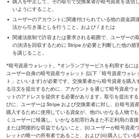
購入を中止して、その取引で交換業者が暗号資産を送信
いようにすること。
ユーザーのアカウントに関連付けられている他の資金調
法から引き落としを行うこと。および / または
関連法規制で許容または要求される範囲で、ユーザーの
の決済を回収するために Stripe が必要と判断した他の措
を講じること。
*暗号資産ウォレット。*オンランプサービスを利用するには
ユーザー自身の暗号資産ウォレット (以下「暗号資産ウォレ
ト」といいます) が必要です。交換業者から暗号資産を購入
る注文を提出するために、アカウントを通じて暗号資産ウォ
ットのアドレスを提供する必要があります。取引を提出する
びに、ユーザーは Stripe および交換業者に対し、(i) 暗号資
購入するために使用している資金が、他のいかなる人物でも
くユーザーに帰属し、いかなる犯罪行為また不正利用の直接
または間接的な収益でもないこと、(ii) ユーザーが暗号資産
レットの唯一の所有者であること、および (iii) 購入している