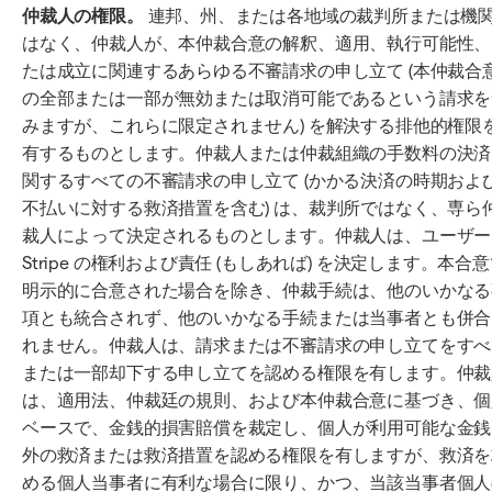
仲裁人の権限。
連邦、州、または各地域の裁判所または機
はなく、仲裁人が、本仲裁合意の解釈、適用、執行可能性、
たは成立に関連するあらゆる不審請求の申し立て (本仲裁合
の全部または一部が無効または取消可能であるという請求を
みますが、これらに限定されません) を解決する排他的権限
有するものとします。仲裁人または仲裁組織の手数料の決済
関するすべての不審請求の申し立て (かかる決済の時期およ
不払いに対する救済措置を含む) は、裁判所ではなく、専ら
裁人によって決定されるものとします。仲裁人は、ユーザー
Stripe の権利および責任 (もしあれば) を決定します。本合
明示的に合意された場合を除き、仲裁手続は、他のいかなる
項とも統合されず、他のいかなる手続または当事者とも併合
れません。仲裁人は、請求または不審請求の申し立てをすべ
または一部却下する申し立てを認める権限を有します。仲裁
は、適用法、仲裁廷の規則、および本仲裁合意に基づき、個
ベースで、金銭的損害賠償を裁定し、個人が利用可能な金銭
外の救済または救済措置を認める権限を有しますが、救済を
める個人当事者に有利な場合に限り、かつ、当該当事者個人