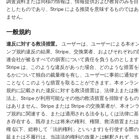
調査資料または同様の情報は、情報提供および教育のみを目
としたものであり、Stripe による推奨を意味するものでは
ません。
一般規約
違反に対する救済措置。
ユーザーは、ユーザーによる本オ
ンプ規約違反の結果、Stripe、交換業者、およびそれぞれの
連会社が被るすべての損害について責任を負うものとします
Stripe は、このような違反があった場合、どのような措置
るかについて独自の裁量権を有し、ユーザーに事前に通知す
ことなくこのような措置を取ることができます。本オンラン
規約に記載された違反に対する救済措置は、法律上または衡
法上、Stripe が利用可能なその他の救済措置を排除するも
はありません。Stripe または Stripe の交換業者が、本オン
プ規約に関連する、または適用される法令もしくは法律に基
き存在する、既存または将来の権利、権限、救済措置または
権 (以下、総称して「法的権利」といいます) を行使する際
延または不履行は、当該法的権利の放棄とは解釈されず、当