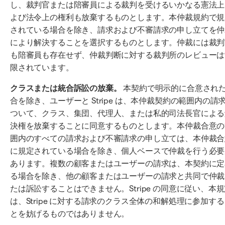
し、裁判官または陪審員による裁判を受けるいかなる憲法上
よび法令上の権利も放棄するものとします。本仲裁規約で規
されている場合を除き、請求および不審請求の申し立てを仲
により解決することを選択するものとします。仲裁には裁判
も陪審員も存在せず、仲裁判断に対する裁判所のレビューは
限されています。
クラスまたは統合訴訟の放棄。
本契約で明示的に合意され
合を除き、ユーザーと Stripe は、本仲裁契約の範囲内の請
ついて、クラス、集団、代理人、または私的司法長官による
決権を放棄することに同意するものとします。本仲裁合意の
囲内のすべての請求および不審請求の申し立ては、本仲裁合
に規定されている場合を除き、個人ベースで仲裁を行う必要
あります。複数の顧客またはユーザーの請求は、本契約に定
る場合を除き、他の顧客またはユーザーの請求と共同で仲裁
たは訴訟することはできません。Stripe の同意に従い、本
は、Stripe に対する請求のクラス全体の和解処理に参加す
とを妨げるものではありません。