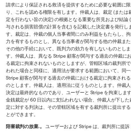
請求により保証される救済を提供するために必要な範囲に限
り、これを認める権限を有します。仲裁人は、裁定 (または
定を行わない旨の決定) の根拠となる重要な所見および結論 
与される損害賠償の計算を含む) を記載した決定書を発行し
す。裁定は、仲裁の個人当事者間にのみ利益をもたらし、拘
力を有するものとし、異なる当事者が関与する他の仲裁また
その他の手続において、既判力の効力を有しないものとしま
す。仲裁人は、異なる Stripe 顧客が関与する過去の仲裁に
る裁定に拘束されないものとしますが、管轄区域の裁判所で
われた場合と同様に、適用法が要求する範囲において、同一
Stripe 顧客が関与する過去の仲裁における裁定に拘束され
のとします。仲裁人は、適用法に従うものとします。仲裁人
決定は最終的なものであり、ユーザーと Stripe を拘束しま
金銭裁定が 60 日以内に支払われない場合、仲裁人が下した
定に対する判決は、その管轄区域を有する裁判所に提出する
とができます。
陪審裁判の放棄.。
ユーザーおよび Stripe は、裁判所に提訴