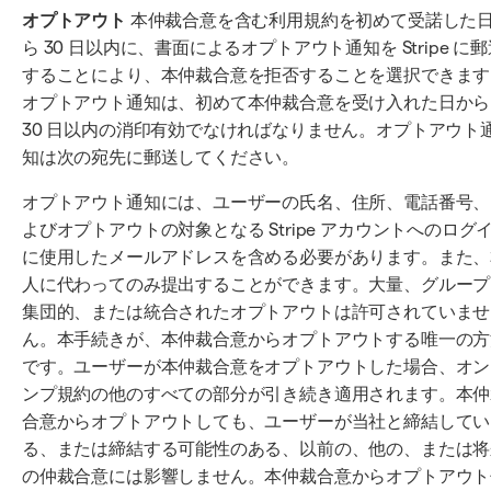
オプトアウト
本仲裁合意を含む利用規約を初めて受諾した
ら 30 日以内に、書面によるオプトアウト通知を Stripe に
することにより、本仲裁合意を拒否することを選択できます
オプトアウト通知は、初めて本仲裁合意を受け入れた日から
30 日以内の消印有効でなければなりません。オプトアウト
知は次の宛先に郵送してください。
オプトアウト通知には、ユーザーの氏名、住所、電話番号、
よびオプトアウトの対象となる Stripe アカウントへのログ
に使用したメールアドレスを含める必要があります。また、
人に代わってのみ提出することができます。大量、グループ
集団的、または統合されたオプトアウトは許可されていませ
ん。本手続きが、本仲裁合意からオプトアウトする唯一の方
です。ユーザーが本仲裁合意をオプトアウトした場合、オン
ンプ規約の他のすべての部分が引き続き適用されます。本仲
合意からオプトアウトしても、ユーザーが当社と締結してい
る、または締結する可能性のある、以前の、他の、または将
の仲裁合意には影響しません。本仲裁合意からオプトアウト