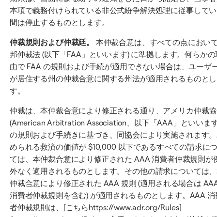
本項で義務付けられている非公式紛争解決処理に従事してい
間は停止するものとします。
仲裁規則および仲裁廷。
本仲裁合意は、すべての点におい
邦仲裁法 (以下「FAA」といいます) に準拠します。何らかの
由で FAA の規則および手続が適用できない場合は、ユーザ
が居住する州の仲裁合意に関する州法が適用されるものとし
す。
仲裁は、本仲裁合意により修正される通り、アメリカ仲裁協
(American Arbitration Association、以下「AAA」といいます
の規則および手続きに基づき、同協会により実施されます。
められる救済の価値が $10,000 以下であるすべての請求に
ては、本仲裁合意により修正された AAA 消費者仲裁規則が
外なく適用されるものとします。その他の請求については、
仲裁合意により修正された AAA 規則 (適用される場合は AA
消費者仲裁規則を含む) が適用されるものとします。AAA 消
者仲裁規則は、[こちらhttps://www.adr.org/Rules]