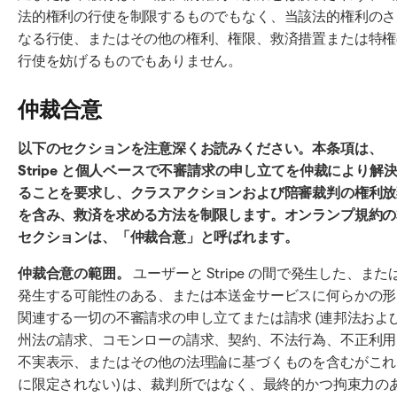
法的権利の行使を制限するものでもなく、当該法的権利のさ
なる行使、またはその他の権利、権限、救済措置または特権
行使を妨げるものでもありません。
仲裁合意
以下のセクションを注意深くお読みください。本条項は、
Stripe と個人ベースで不審請求の申し立てを仲裁により解
ることを要求し、クラスアクションおよび陪審裁判の権利放
を含み、救済を求める方法を制限します。オンランプ規約の
セクションは、「仲裁合意」と呼ばれます。
仲裁合意の範囲。
ユーザーと Stripe の間で発生した、また
発生する可能性のある、または本送金サービスに何らかの形
関連する一切の不審請求の申し立てまたは請求 (連邦法およ
州法の請求、コモンローの請求、契約、不法行為、不正利用
不実表示、またはその他の法理論に基づくものを含むがこれ
に限定されない) は、裁判所ではなく、最終的かつ拘束力の