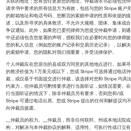
关联的地址；您有责任更新您的地址。仲裁请求书必须包含仲
请求书中要求的所有信息方为有效，包括与您的 Stripe 账户
的邮箱地址和电话号码、您断言的索赔申请的性质和依据的描
述，以及所寻求的具体救济。不允许大规模、团体、集体或合
争议通知。此外，如果您已委托律师为您提交仲裁申请，则通
中还必须包含您签署的声明，授权我们在必要时向您的律师披
您的私人信息（例如您的账户记录和交易历史记录），以解决
的索赔申请。您的隐私对我们很重要，并受法律保护。
个人仲裁应在您居住的县或双方同意的其他地点进行。如果寻
的救济价值为 1 万美元或以下，您或 Stripe 可选择通过电话仲
裁，或仅基于书面提交进行仲裁，该选择对您和 Stripe 均具
约束力，但仲裁员可酌情要求进行当面听证，如情况需要。在
行当面听证的情况下，除非仲裁员另有要求，否则您和/或
Stripe 可通过电话出席。您或 Stripe 提出的任何和解提议均
向仲裁员披露。
__仲裁员的权力。__仲裁员，而非任何联邦、州或本地法院或
构，对解决与本仲裁协议的解释、适用性、可执行性或订立有