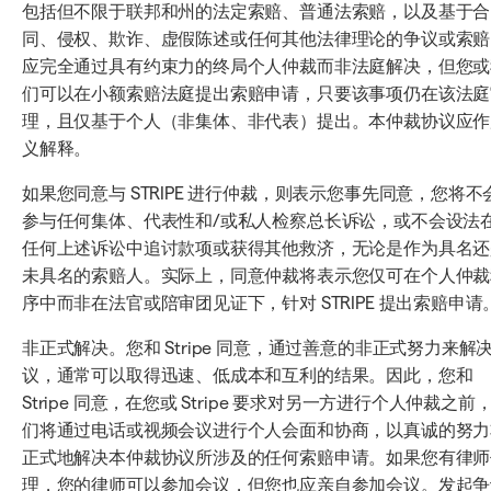
包括但不限于联邦和州的法定索赔、普通法索赔，以及基于合
同、侵权、欺诈、虚假陈述或任何其他法律理论的争议或索赔
应完全通过具有约束力的终局个人仲裁而非法庭解决，但您或
们可以在小额索赔法庭提出索赔申请，只要该事项仍在该法庭
理，且仅基于个人（非集体、非代表）提出。本仲裁协议应作
义解释。
如果您同意与 STRIPE 进行仲裁，则表示您事先同意，您将不
参与任何集体、代表性和/或私人检察总长诉讼，或不会设法
任何上述诉讼中追讨款项或获得其他救济，无论是作为具名还
未具名的索赔人。实际上，同意仲裁将表示您仅可在个人仲裁
序中而非在法官或陪审团见证下，针对 STRIPE 提出索赔申请
非正式解决。您和 Stripe 同意，通过善意的非正式努力来解
议，通常可以取得迅速、低成本和互利的结果。因此，您和
Stripe 同意，在您或 Stripe 要求对另一方进行个人仲裁之前
们将通过电话或视频会议进行个人会面和协商，以真诚的努力
正式地解决本仲裁协议所涉及的任何索赔申请。如果您有律师
理，您的律师可以参加会议，但您也应亲自参加会议。发起争