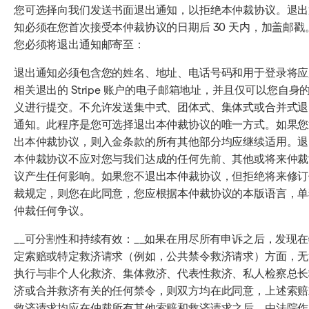
您可选择向我们发送书面退出通知，以拒绝本仲裁协议。退出
知必须在您首次接受本仲裁协议的日期后 30 天内，加盖邮戳
您必须将退出通知邮寄至：
退出通知必须包含您的姓名、地址、电话号码和用于登录将应
相关退出的 Stripe 账户的电子邮箱地址，并且仅可以您自身
义进行提交。不允许发送集中式、团体式、集体式或合并式退
通知。此程序是您可选择退出本仲裁协议的唯一方式。如果您
出本仲裁协议，则入金条款的所有其他部分均应继续适用。退
本仲裁协议不应对您与我们达成的任何先前、其他或将来仲裁
议产生任何影响。如果您不退出本仲裁协议，但拒绝将来修订
裁规定，则您在此同意，您应根据本仲裁协议的本版语言，单
仲裁任何争议。
__可分割性和持续有效：__如果在用尽所有申诉之后，发现在
定索赔或特定救济请求（例如，公共禁令救济请求）方面，无
执行与非个人化救济、集体救济、代表性救济、私人检察总长
济或合并救济有关的任何禁令，则双方均在此同意，上述索赔
救济请求均应在仲裁所有其他索赔和救济请求之后，由法院作