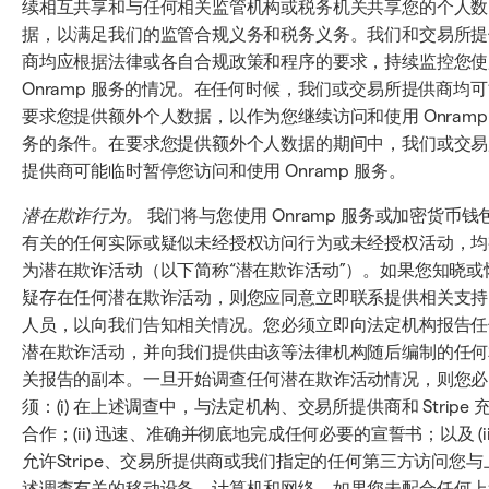
续相互共享和与任何相关监管机构或税务机关共享您的个人数
据，以满足我们的监管合规义务和税务义务。我们和交易所提
商均应根据法律或各自合规政策和程序的要求，持续监控您使
Onramp 服务的情况。在任何时候，我们或交易所提供商均
要求您提供额外个人数据，以作为您继续访问和使用 Onramp
务的条件。在要求您提供额外个人数据的期间中，我们或交易
提供商可能临时暂停您访问和使用 Onramp 服务。
潜在欺诈行为。
我们将与您使用 Onramp 服务或加密货币钱
有关的任何实际或疑似未经授权访问行为或未经授权活动，均
为潜在欺诈活动（以下简称“潜在欺诈活动”）。如果您知晓或
疑存在任何潜在欺诈活动，则您应同意立即联系提供相关支持
人员，以向我们告知相关情况。您必须立即向法定机构报告任
潜在欺诈活动，并向我们提供由该等法律机构随后编制的任何
关报告的副本。一旦开始调查任何潜在欺诈活动情况，则您必
须：(i) 在上述调查中，与法定机构、交易所提供商和 Stripe 
合作；(ii) 迅速、准确并彻底地完成任何必要的宣誓书；以及 (iii
允许Stripe、交易所提供商或我们指定的任何第三方访问您与
述调查有关的移动设备、计算机和网络。如果您未配合任何上