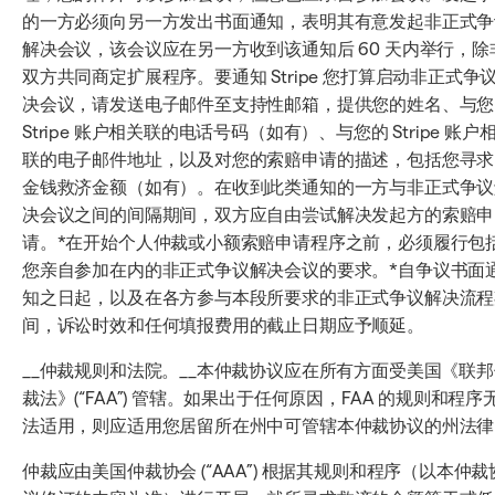
的一方必须向另一方发出书面通知，表明其有意发起非正式争
解决会议，该会议应在另一方收到该通知后 60 天内举行，除
双方共同商定扩展程序。要通知 Stripe 您打算启动非正式争
决会议，请发送电子邮件至支持性邮箱，提供您的姓名、与您
Stripe 账户相关联的电话号码（如有）、与您的 Stripe 账户
联的电子邮件地址，以及对您的索赔申请的描述，包括您寻求
金钱救济金额（如有）。在收到此类通知的一方与非正式争议
决会议之间的间隔期间，双方应自由尝试解决发起方的索赔申
请。*在开始个人仲裁或小额索赔申请程序之前，必须履行包
您亲自参加在内的非正式争议解决会议的要求。*自争议书面
知之日起，以及在各方参与本段所要求的非正式争议解决流程
间，诉讼时效和任何填报费用的截止日期应予顺延。
__仲裁规则和法院。__本仲裁协议应在所有方面受美国《联邦
裁法》(“FAA”) 管辖。如果出于任何原因，FAA 的规则和程序
法适用，则应适用您居留所在州中可管辖本仲裁协议的州法律
仲裁应由美国仲裁协会 (“AAA”) 根据其规则和程序（以本仲裁