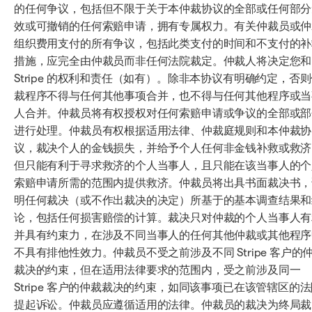
的任何争议，包括但不限于关于本仲裁协议的全部或任何部分
效或可撤销的任何索赔申请，拥有专属权力。有关仲裁员或仲
组织费用支付的所有争议，包括此类支付的时间和不支付的补
措施，应完全由仲裁员而非任何法院裁定。仲裁人将决定您和
Stripe 的权利和责任（如有）。除非本协议有明确约定，否
裁程序不得与任何其他事项合并，也不得与任何其他程序或当
人合并。仲裁员将有权授权对任何索赔申请或争议的全部或部
进行处理。仲裁员有权根据适用法律、仲裁庭规则和本仲裁协
议，裁决个人的金钱损失，并给予个人任何非金钱补救或救济
但只能有利于寻求救济的个人当事人，且只能在该当事人的个
索赔申请所需的范围内提供救济。仲裁员将出具书面裁决书，
明任何裁决（或不作出裁决的决定）所基于的基本调查结果和
论，包括任何损害赔偿的计算。裁决只对仲裁的个人当事人有
并具有约束力，在涉及不同当事人的任何其他仲裁或其他程序
不具有排他性效力。仲裁员不受之前涉及不同 Stripe 客户的
裁决的约束，但在适用法律要求的范围内，受之前涉及同一
Stripe 客户的仲裁裁决的约束，如同该事项已在该管辖区的
提起诉讼。仲裁员应遵循适用的法律。仲裁员的裁决为终局裁