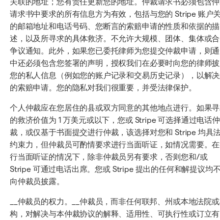
关联的地址；您有责任更新您的地址。仲裁请求书必须包含仲
请求书中要求的所有信息方为有效，包括与您的 Stripe 账户
的邮箱地址和电话号码、您断言的索赔申请的性质和依据的描
述，以及所寻求的具体救济。不允许大规模、团体、集体或合
争议通知。此外，如果您已委托律师为您提交仲裁申请，则通
中还必须包含您签署的声明，授权我们在必要时向您的律师披
您的私人信息（例如您的账户记录和交易历史记录），以解决
的索赔申请。您的隐私对我们很重要，并受法律保护。
个人仲裁应在您居住的县或双方同意的其他地点进行。如果寻
的救济价值为 1 万美元或以下，您或 Stripe 可选择通过电话仲
裁，或仅基于书面提交进行仲裁，该选择对您和 Stripe 均具
约束力，但仲裁员可酌情要求进行当面听证，如情况需要。在
行当面听证的情况下，除非仲裁员另有要求，否则您和/或
Stripe 可通过电话出席。您或 Stripe 提出的任何和解提议均
向仲裁员披露。
__仲裁员的权力。__仲裁员，而非任何联邦、州或本地法院或
构，对解决与本仲裁协议的解释、适用性、可执行性或订立有