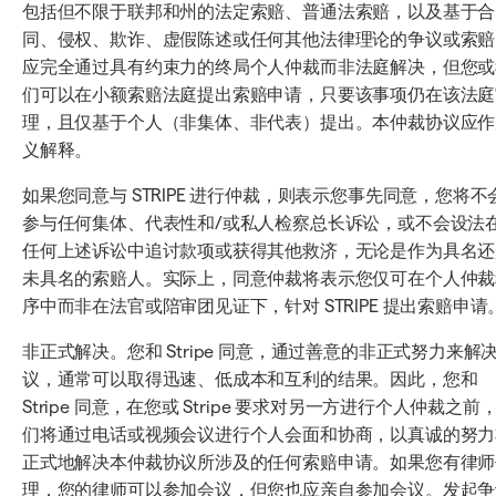
包括但不限于联邦和州的法定索赔、普通法索赔，以及基于合
同、侵权、欺诈、虚假陈述或任何其他法律理论的争议或索赔
应完全通过具有约束力的终局个人仲裁而非法庭解决，但您或
们可以在小额索赔法庭提出索赔申请，只要该事项仍在该法庭
理，且仅基于个人（非集体、非代表）提出。本仲裁协议应作
义解释。
如果您同意与 STRIPE 进行仲裁，则表示您事先同意，您将不
参与任何集体、代表性和/或私人检察总长诉讼，或不会设法
任何上述诉讼中追讨款项或获得其他救济，无论是作为具名还
未具名的索赔人。实际上，同意仲裁将表示您仅可在个人仲裁
序中而非在法官或陪审团见证下，针对 STRIPE 提出索赔申请
非正式解决。您和 Stripe 同意，通过善意的非正式努力来解
议，通常可以取得迅速、低成本和互利的结果。因此，您和
Stripe 同意，在您或 Stripe 要求对另一方进行个人仲裁之前
们将通过电话或视频会议进行个人会面和协商，以真诚的努力
正式地解决本仲裁协议所涉及的任何索赔申请。如果您有律师
理，您的律师可以参加会议，但您也应亲自参加会议。发起争