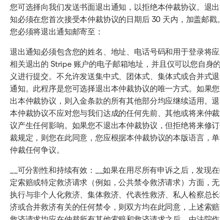
您可选择向我们发送书面退出通知，以拒绝本仲裁协议。退出
知必须在您首次接受本仲裁协议的日期后 30 天内，加盖邮戳
您必须将退出通知邮寄至：
退出通知必须包含您的姓名、地址、电话号码和用于登录将应
相关退出的 Stripe 账户的电子邮箱地址，并且仅可以您自身
义进行提交。不允许发送集中式、团体式、集体式或合并式退
通知。此程序是您可选择退出本仲裁协议的唯一方式。如果您
出本仲裁协议，则入金条款的所有其他部分均应继续适用。退
本仲裁协议不应对您与我们达成的任何先前、其他或将来仲裁
议产生任何影响。如果您不退出本仲裁协议，但拒绝将来修订
裁规定，则您在此同意，您应根据本仲裁协议的本版语言，单
仲裁任何争议。
__可分割性和持续有效：__如果在用尽所有申诉之后，发现在
定索赔或特定救济请求（例如，公共禁令救济请求）方面，无
执行与非个人化救济、集体救济、代表性救济、私人检察总长
济或合并救济有关的任何禁令，则双方均在此同意，上述索赔
救济请求均应在仲裁所有其他索赔和救济请求之后，由法院作