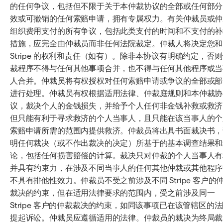
的任何争议，包括但不限于关于本仲裁协议的全部或任何部分
效或可撤销的任何索赔申请，拥有专属权力。有关仲裁员或仲
组织费用支付的所有争议，包括此类支付的时间和不支付的补
措施，应完全由仲裁员而非任何法院裁定。仲裁人将决定您和
Stripe 的权利和责任（如有）。除非本协议有明确约定，否
裁程序不得与任何其他事项合并，也不得与任何其他程序或当
人合并。仲裁员将有权授权对任何索赔申请或争议的全部或部
进行处理。仲裁员有权根据适用法律、仲裁庭规则和本仲裁协
议，裁决个人的金钱损失，并给予个人任何非金钱补救或救济
但只能有利于寻求救济的个人当事人，且只能在该当事人的个
索赔申请所需的范围内提供救济。仲裁员将出具书面裁决书，
明任何裁决（或不作出裁决的决定）所基于的基本调查结果和
论，包括任何损害赔偿的计算。裁决只对仲裁的个人当事人有
并具有约束力，在涉及不同当事人的任何其他仲裁或其他程序
不具有排他性效力。仲裁员不受之前涉及不同 Stripe 客户的
裁决的约束，但在适用法律要求的范围内，受之前涉及同一
Stripe 客户的仲裁裁决的约束，如同该事项已在该管辖区的
提起诉讼。仲裁员应遵循适用的法律。仲裁员的裁决为终局裁