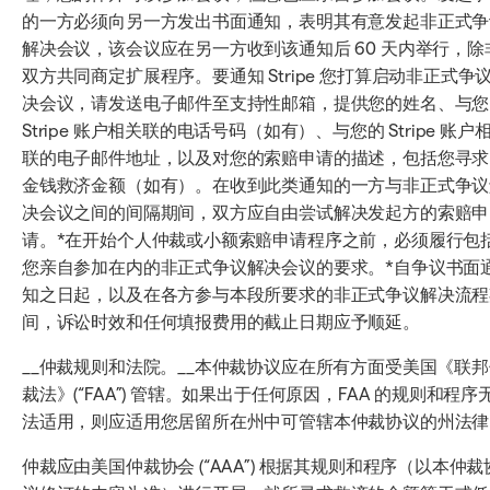
的一方必须向另一方发出书面通知，表明其有意发起非正式争
解决会议，该会议应在另一方收到该通知后 60 天内举行，除
双方共同商定扩展程序。要通知 Stripe 您打算启动非正式争
决会议，请发送电子邮件至支持性邮箱，提供您的姓名、与您
Stripe 账户相关联的电话号码（如有）、与您的 Stripe 账户
联的电子邮件地址，以及对您的索赔申请的描述，包括您寻求
金钱救济金额（如有）。在收到此类通知的一方与非正式争议
决会议之间的间隔期间，双方应自由尝试解决发起方的索赔申
请。*在开始个人仲裁或小额索赔申请程序之前，必须履行包
您亲自参加在内的非正式争议解决会议的要求。*自争议书面
知之日起，以及在各方参与本段所要求的非正式争议解决流程
间，诉讼时效和任何填报费用的截止日期应予顺延。
__仲裁规则和法院。__本仲裁协议应在所有方面受美国《联邦
裁法》(“FAA”) 管辖。如果出于任何原因，FAA 的规则和程序
法适用，则应适用您居留所在州中可管辖本仲裁协议的州法律
仲裁应由美国仲裁协会 (“AAA”) 根据其规则和程序（以本仲裁