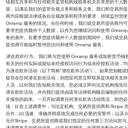
续相互共享和与任何相关监管机构或税务机关共享您的个人数
据，以满足我们的监管合规义务和税务义务。我们和交易所提
商均应根据法律或各自合规政策和程序的要求，持续监控您使
Onramp 服务的情况。在任何时候，我们或交易所提供商均
要求您提供额外个人数据，以作为您继续访问和使用 Onramp
务的条件。在要求您提供额外个人数据的期间中，我们或交易
提供商可能临时暂停您访问和使用 Onramp 服务。
潜在欺诈行为。
我们将与您使用 Onramp 服务或加密货币钱
有关的任何实际或疑似未经授权访问行为或未经授权活动，均
为潜在欺诈活动（以下简称“潜在欺诈活动”）。如果您知晓或
疑存在任何潜在欺诈活动，则您应同意立即联系提供相关支持
人员，以向我们告知相关情况。您必须立即向法定机构报告任
潜在欺诈活动，并向我们提供由该等法律机构随后编制的任何
关报告的副本。一旦开始调查任何潜在欺诈活动情况，则您必
须：(i) 在上述调查中，与法定机构、交易所提供商和 Stripe 
合作；(ii) 迅速、准确并彻底地完成任何必要的宣誓书；以及 (iii
允许Stripe、交易所提供商或我们指定的任何第三方访问您与
述调查有关的移动设备、计算机和网络。如果您未配合任何上