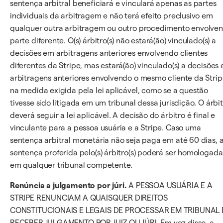
sentença arbitral beneficiará e vinculará apenas as partes
individuais da arbitragem e não terá efeito preclusivo em
qualquer outra arbitragem ou outro procedimento envolve
parte diferente. O(s) árbitro(s) não estará(ão) vinculado(s) a
decisões em arbitragens anteriores envolvendo clientes
diferentes da Stripe, mas estará(ão) vinculado(s) a decisões
arbitragens anteriores envolvendo o mesmo cliente da Stri
na medida exigida pela lei aplicável, como se a questão
tivesse sido litigada em um tribunal dessa jurisdição. O árbi
deverá seguir a lei aplicável. A decisão do árbitro é final e
vinculante para a pessoa usuária e a Stripe. Caso uma
sentença arbitral monetária não seja paga em até 60 dias, 
sentença proferida pelo(s) árbitro(s) poderá ser homologada
em qualquer tribunal competente.
Renúncia a julgamento por júri.
A PESSOA USUÁRIA E A
STRIPE RENUNCIAM A QUAISQUER DIREITOS
CONSTITUCIONAIS E LEGAIS DE PROCESSAR EM TRIBUNAL 
RECEBER JULGAMENTO POR JUIZ OU JÚRI. Em vez disso, a