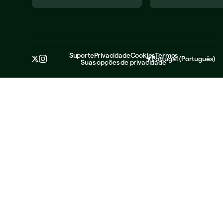
Suporte​
Privacidade​
Cookies​
Termos​
Portugal
(
Português
)
Suas opções de privacidade