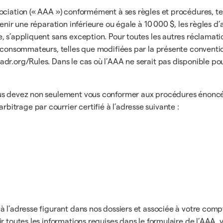
ociation (« AAA ») conformément à ses règles et procédures, te
tenir une réparation inférieure ou égale à 10 000 $, les règles 
 s’appliquent sans exception. Pour toutes les autres réclamation
s consommateurs, telles que modifiées par la présente conventio
dr.org/Rules. Dans le cas où l’AAA ne serait pas disponible pou
us devez non seulement vous conformer aux procédures énoncées
trage par courrier certifié à l’adresse suivante :
 l’adresse figurant dans nos dossiers et associée à votre compte
r toutes les informations requises dans le formulaire de l’AAA,