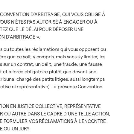
E CONVENTION D’ARBITRAGE, QUI VOUS OBLIGE À
 VOUS N’ÊTES PAS AUTORISÉ À ENGAGER OU À
PTEZ QUE LE DÉLAI POUR DÉPOSER UNE
ON D’ARBITRAGE ».
ges ou toutes les réclamations qui vous opposent ou
que ce soit, y compris, mais sans s’y limiter, les
 sur un contrat, un délit, une fraude, une fausse
if et à force obligatoire plutôt que devant une
tribunal chargé des petits litiges, aussi longtemps
lective ni représentative). La présente Convention
ION EN JUSTICE COLLECTIVE, REPRÉSENTATIVE
 OU AUTRE DANS LE CADRE D’UNE TELLE ACTION,
DE FORMULER VOS RÉCLAMATIONS À L’ENCONTRE
 OU UN JURY.