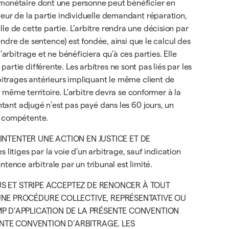
n monétaire dont une personne peut bénéficier en
veur de la partie individuelle demandant réparation,
le de cette partie. L’arbitre rendra une décision par
rendre de sentence) est fondée, ainsi que le calcul des
arbitrage et ne bénéficiera qu’à ces parties. Elle
rtie différente. Les arbitres ne sont pas liés par les
rbitrages antérieurs impliquant le même client de
u même territoire. L’arbitre devra se conformer à la
ntant adjugé n’est pas payé dans les 60 jours, un
on compétente.
INTENTER UNE ACTION EN JUSTICE ET DE
tiges par la voie d’un arbitrage, sauf indication
entence arbitrale par un tribunal est limité.
S ET STRIPE ACCEPTEZ DE RENONCER À TOUT
UNE PROCÉDURE COLLECTIVE, REPRÉSENTATIVE OU
MP D’APPLICATION DE LA PRÉSENTE CONVENTION
ENTE CONVENTION D’ARBITRAGE. LES