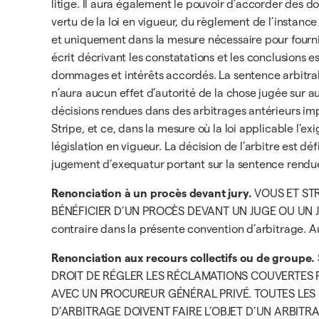
litige. Il aura également le pouvoir d’accorder des
vertu de la loi en vigueur, du règlement de l’instanc
et uniquement dans la mesure nécessaire pour fournir 
écrit décrivant les constatations et les conclusions e
dommages et intérêts accordés. La sentence arbitrale n
n’aura aucun effet d’autorité de la chose jugée sur a
décisions rendues dans des arbitrages antérieurs impl
Stripe, et ce, dans la mesure où la loi applicable l’e
législation en vigueur. La décision de l’arbitre est 
jugement d’exequatur portant sur la sentence rendue 
Renonciation à un procès devant jury.
VOUS ET STR
BÉNÉFICIER D’UN PROCÈS DEVANT UN JUGE OU UN JURY. Vo
contraire dans la présente convention d’arbitrage. Au c
Renonciation aux recours collectifs ou de groupe.
DROIT DE RÉGLER LES RÉCLAMATIONS COUVERTES 
AVEC UN PROCUREUR GÉNÉRAL PRIVÉ. TOUTES LES 
D’ARBITRAGE DOIVENT FAIRE L’OBJET D’UN ARBITR