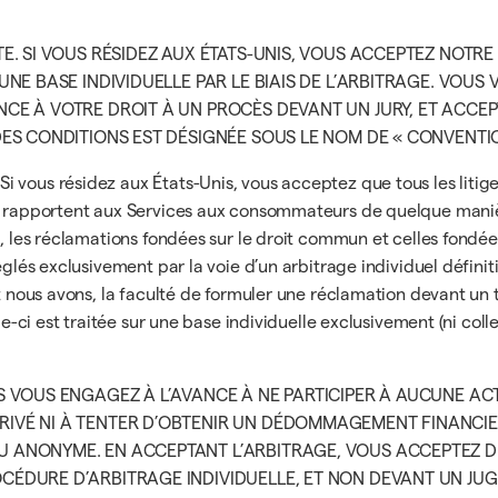
TE. SI VOUS RÉSIDEZ AUX ÉTATS-UNIS, VOUS ACCEPTEZ NOTR
UNE BASE INDIVIDUELLE PAR LE BIAIS DE L’ARBITRAGE. VOUS
NCE À VOTRE DROIT À UN PROCÈS DEVANT UN JURY, ET ACCE
DES CONDITIONS EST DÉSIGNÉE SOUS LE NOM DE « CONVENTI
Si vous résidez aux États-Unis, vous acceptez que tous les liti
e rapportent aux Services aux consommateurs de quelque manière 
t, les réclamations fondées sur le droit commun et celles fondées
églés exclusivement par la voie d’un arbitrage individuel définit
et nous avons, la faculté de formuler une réclamation devant un 
lle-ci est traitée sur une base individuelle exclusivement (ni col
S VOUS ENGAGEZ À L’AVANCE À NE PARTICIPER À AUCUNE ACT
RIVÉ NI À TENTER D’OBTENIR UN DÉDOMMAGEMENT FINANCIER
U ANONYME. EN ACCEPTANT L’ARBITRAGE, VOUS ACCEPTEZ 
CÉDURE D’ARBITRAGE INDIVIDUELLE, ET NON DEVANT UN JUGE