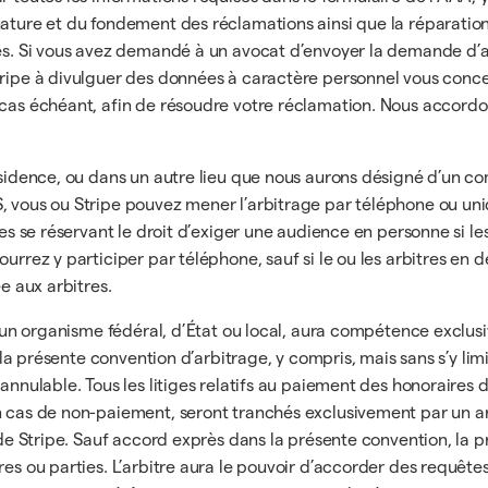
ature et du fondement des réclamations ainsi que la réparation 
sés. Si vous avez demandé à un avocat d’envoyer la demande d’ar
tripe à divulguer des données à caractère personnel vous concer
e cas échéant, afin de résoudre votre réclamation. Nous accord
résidence, ou dans un autre lieu que nous aurons désigné d’un 
, vous ou Stripe pouvez mener l’arbitrage par téléphone ou uni
res se réservant le droit d’exiger une audience en personne si les
ourrez y participer par téléphone, sauf si le ou les arbitres en
e aux arbitres.
 un organisme fédéral, d’État ou local, aura compétence exclusive
e la présente convention d’arbitrage, y compris, mais sans s’y lim
nnulable. Tous les litiges relatifs au paiement des honoraires de
 cas de non-paiement, seront tranchés exclusivement par un arbi
ux de Stripe. Sauf accord exprès dans la présente convention, la
res ou parties. L’arbitre aura le pouvoir d’accorder des requête