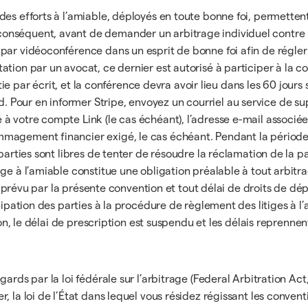
es efforts à l’amiable, déployés en toute bonne foi, permettent
nséquent, avant de demander un arbitrage individuel contre l’
par vidéoconférence dans un esprit de bonne foi afin de régler
tion par un avocat, ce dernier est autorisé à participer à la c
rtie par écrit, et la conférence devra avoir lieu dans les 60 jours
our en informer Stripe, envoyez un courriel au service de supp
à votre compte Link (le cas échéant), l’adresse e-mail associée
agement financier exigé, le cas échéant. Pendant la période sé
parties sont libres de tenter de résoudre la réclamation de la pa
ige à l’amiable constitue une obligation préalable à tout arbit
 an prévu par la présente convention et tout délai de droits de d
cipation des parties à la procédure de règlement des litiges à l’
ion, le délai de prescription est suspendu et les délais reprennen
rds par la loi fédérale sur l’arbitrage (Federal Arbitration Act,
 la loi de l’État dans lequel vous résidez régissant les convent