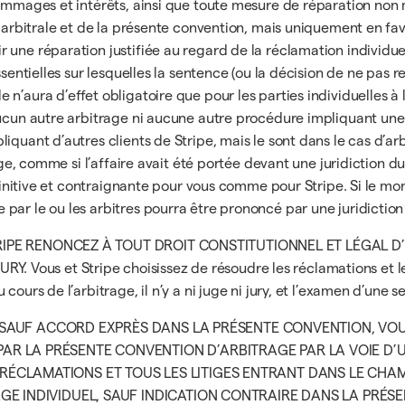
 dommages et intérêts, ainsi que toute mesure de réparation no
e arbitrale et de la présente convention, mais uniquement en fa
une réparation justifiée au regard de la réclamation individuel
ssentielles sur lesquelles la sentence (ou la décision de ne pas 
’aura d’effet obligatoire que pour les parties individuelles à l’
ucun autre arbitrage ni aucune autre procédure impliquant une pa
iquant d’autres clients de Stripe, mais le sont dans le cas d’a
xige, comme si l’affaire avait été portée devant une juridiction d
définitive et contraignante pour vous comme pour Stripe. Si le mo
par le ou les arbitres pourra être prononcé par une juridicti
IPE RENONCEZ À TOUT DROIT CONSTITUTIONNEL ET LÉGAL D’
us et Stripe choisissez de résoudre les réclamations et les li
ours de l’arbitrage, il n’y a ni juge ni jury, et l’examen d’une s
SAUF ACCORD EXPRÈS DANS LA PRÉSENTE CONVENTION, VOU
PAR LA PRÉSENTE CONVENTION D’ARBITRAGE PAR LA VOIE D’
RÉCLAMATIONS ET TOUS LES LITIGES ENTRANT DANS LE CHA
AGE INDIVIDUEL, SAUF INDICATION CONTRAIRE DANS LA PRÉS