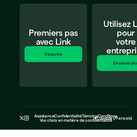
Utilisez 
Premiers pas
pour
avec Link
votre
entrepr
S'inscrire
En savoir plu
Assistance
Confidentialité
Témoins
Conditions
Canada
(
Français
)
Vos choix en matière de confidentialité