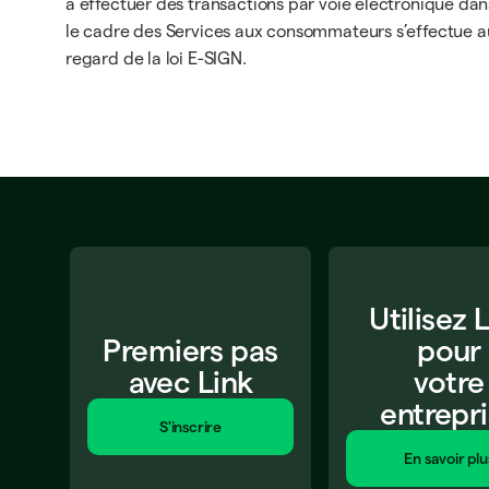
à effectuer des transactions par voie électronique dan
le cadre des Services aux consommateurs s’effectue a
regard de la loi E-SIGN.
Utilisez 
Premiers pas
pour
avec Link
votre
entrepr
S'inscrire
En savoir plu