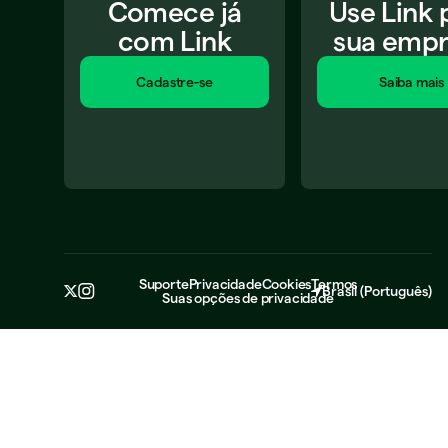
Comece já
Use Link 
com Link
sua empr
Cadastre-se​
Saiba mais​​
Suporte​
Privacidade​
Cookies​
Termos​
Brasil
(
Português
)
Suas opções de privacidade