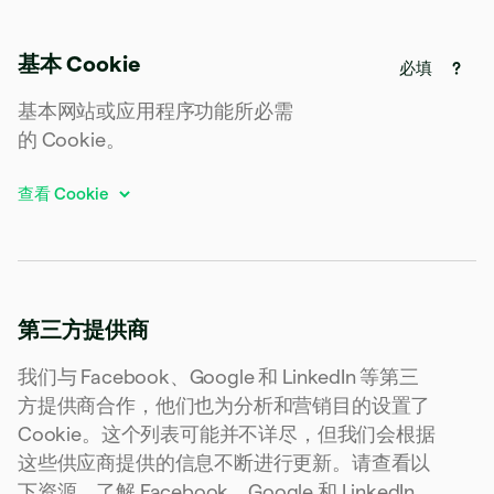
日本語
English
瑞典
Svenska
English
基本 Cookie
必填
瑞士
Deutsch
Français
Italiano
English
基本网站或应用程序功能所必需
塞浦路斯
的 Cookie。
English
斯洛伐克
English
斯洛文尼亚
English
Italiano
泰国
ไทย
English
希腊
English
第三方提供商
西班牙
我们与 Facebook、Google 和 LinkedIn 等第三
Español
English
新加坡
方提供商合作，他们也为分析和营销目的设置了
English
简体中文
Cookie。这个列表可能并不详尽，但我们会根据
新西兰
这些供应商提供的信息不断进行更新。请查看以
English
匈牙利
下资源，了解 Facebook、Google 和 LinkedIn