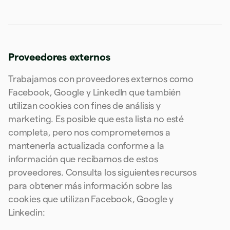
Luxemburgo
Français
Deutsch
English
Malasia
English
简体中文
Malta
English
Proveedores externos
México
Español
English
Trabajamos con proveedores externos como
Noruega
Facebook, Google y LinkedIn que también
English
Nueva Zelanda
utilizan cookies con fines de análisis y
English
marketing. Es posible que esta lista no esté
Países Bajos
completa, pero nos comprometemos a
Nederlands
English
mantenerla actualizada conforme a la
Polonia
información que recibamos de estos
English
Portugal
proveedores. Consulta los siguientes recursos
Português
English
para obtener más información sobre las
RAE de Hong Kong, China
cookies que utilizan Facebook, Google y
English
简体中文
Reino Unido
Linkedin:
English