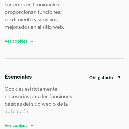
Francia
Las cookies funcionales
Français
English
proporcionan funciones,
Gibraltar
English
rendimiento y servicios
Grecia
mejorados en el sitio web.
English
Hungría
English
India
English
Irlanda
English
Italia
Esenciales
Obligatorio
Italiano
English
Japón
Cookies estrictamente
日本語
English
Letonia
necesarias para las funciones
English
básicas del sitio web o de la
Liechtenstein
aplicación.
Deutsch
English
Lituania
English