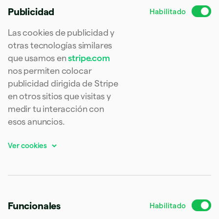
China continental
Publicidad
简体中文
English
Chipre
Las cookies de publicidad y
English
Croacia
otras tecnologías similares
English
Italiano
que usamos en
stripe.com
Dinamarca
nos permiten colocar
English
Emiratos Árabes Unidos
publicidad dirigida de Stripe
English
en otros sitios que visitas y
Eslovaquia
medir tu interacción con
English
esos anuncios.
Eslovenia
English
Italiano
España
Español
English
Estados Unidos
English
Español
简体中文
Estonia
English
Finlandia
Funcionales
English
Svenska