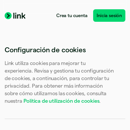
Crea tu cuenta
Inicia sesión
Configuración de cookies
Alemania
Deutsch
English
Australia
Link utiliza cookies para mejorar tu
English
experiencia. Revisa y gestiona tu configuración
Austria
de cookies, a continuación, para controlar tu
Deutsch
English
Bélgica
privacidad. Para obtener más información
Nederlands
Français
Deutsch
English
sobre cómo utilizamos las cookies, consulta
Brasil
nuestra
Política de utilización de cookies
.
Português
English
Bulgaria
English
Canadá
English
Français