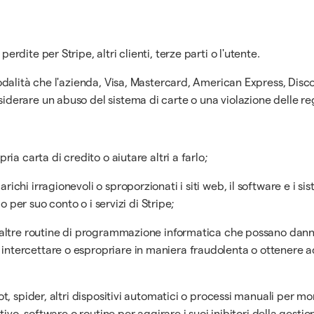
erdite per Stripe, altri clienti, terze parti o l'utente.
odalità che l'azienda, Visa, Mastercard, American Express, Discov
derare un abuso del sistema di carte o una violazione delle rego
ia carta di credito o aiutare altri a farlo;
i irragionevoli o sproporzionati i siti web, il software e i sistemi 
 o per suo conto o i servizi di Stripe;
o altre routine di programmazione informatica che possano dann
ntercettare o espropriare in maniera fraudolenta o ottenere ac
t, spider, altri dispositivi automatici o processi manuali per mon
tivo, software o routine per aggirare i suoi inibitori della gesti