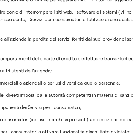
 con o di interrompere i siti web, i software e i sistemi (ivi inclus
r suo conto, i Servizi per i consumatori o l'utilizzo di uno qualsi
ll'azienda la perdita dei servizi forniti dai suoi provider di serv
i comportamenti delle carte di credito o effettuare transazioni ec
altri utenti dell'azienda;
mmerciali o aziendali o per usi diversi da quello personale;
 dei divieti imposti dalle autorità competenti in materia di sanzio
omponenti dei Servizi per i consumatori;
i consumatori (inclusi i marchi ivi presenti), ad eccezione dei c
per i consumatori o attivare funzionalità disabilitate o vietate;