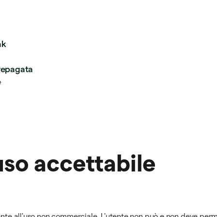
nk
prepagata
e
uso accettabile
ente all'uso non commerciale. L'utente non può e non deve perme