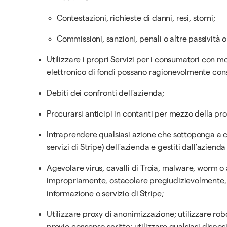
Contestazioni, richieste di danni, resi, storni;
Commissioni, sanzioni, penali o altre passività o p
Utilizzare i propri Servizi per i consumatori con m
elettronico di fondi possano ragionevolmente consi
Debiti dei confronti dell'azienda;
Procurarsi anticipi in contanti per mezzo della propr
Intraprendere qualsiasi azione che sottoponga a carich
servizi di Stripe) dell'azienda e gestiti dall'azienda
Agevolare virus, cavalli di Troia, malware, worm 
impropriamente, ostacolare pregiudizievolmente, i
informazione o servizio di Stripe;
Utilizzare proxy di anonimizzazione; utilizzare robo
previo consenso scritto; utilizzare qualsiasi disposi