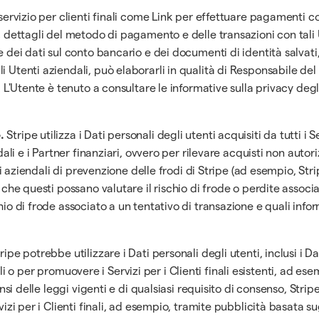
servizio per clienti finali come Link per effettuare pagamenti con
o, dettagli del metodo di pagamento e delle transazioni con tali 
e dei dati sul conto bancario e dei documenti di identità salvati
 Utenti aziendali, può elaborarli in qualità di Responsabile del
. L'Utente è tenuto a consultare le informative sulla privacy degl
.
Stripe utilizza i Dati personali degli utenti acquisiti da tutti i 
dali e i Partner finanziari, ovvero per rilevare acquisti non autori
izi aziendali di prevenzione delle frodi di Stripe (ad esempio, Str
ì che questi possano valutare il rischio di frode o perdite assoc
hio di frode associato a un tentativo di transazione e quali info
ipe potrebbe utilizzare i Dati personali degli utenti, inclusi i Dat
 finali o per promuovere i Servizi per i Clienti finali esistenti, a
ensi delle leggi vigenti e di qualsiasi requisito di consenso, Strip
izi per i Clienti finali, ad esempio, tramite pubblicità basata sugl