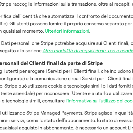
ipe raccoglie informazioni sulla transazione, oltre ai recapiti
rifica dell'identità che automatizza il confronto del documento 
ie). Gli utenti possono fornire il proprio consenso separato per l
 in qualsiasi momento.
Ulteriori informazioni
.
di Dati personali che Stripe potrebbe acquisire sui Clienti finali, 
di seguito alla sezione
Altre modalità di acquisizione, uso e condiv
ersonali dei Clienti finali da parte di Stripe
li utenti per erogare i Servizi per i Clienti finali, che includon
onfigurate) e la comunicazione circa i Servizi per i Clienti finali
io, Stripe può utilizzare cookie e tecnologie simili o i dati forni
 Utente aziendale) per riconoscere l'Utente e aiutarlo a utilizzare
e e tecnologie simili, consultare
l'Informativa sull'utilizzo dei coo
ei utilizzando Stripe Managed Payments, Stripe agisce in qualità
rnire i servizi, come lo stato dell'abbonamento, lo stato di evasi
Per qualsiasi acquisto in abbonamento, è necessario un account 