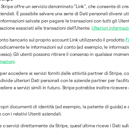
. Stripe offre un servizio denominato "Link", che consente di c
aziendali. È possibile salvare una serie di Dati personali diversi 
e informazioni salvate per pagare le transazioni con tutti gli Uten
azione associati alle transazioni dell'Utente.
Ulteriori informazi
onto bancario sul proprio account Link utilizzando il prodotto
F
dicamente le informazioni sul conto (ad esempio, le informazioni 
 accesso). Gli utenti possono ritirare il consenso in qualsiasi mo
rmazioni
.
per accedere ai servizi forniti dalle attività partner di Stripe, c
divide ulteriori Dati personali con le aziende partner per facilitar
ere a servizi simili in futuro. Stripe potrebbe inoltre ricevere
ropri documenti di identità (ad esempio, la patente di guida) e al
con i relativi Utenti aziendali.
o servizi direttamente da Stripe, quest'ultima riceve i Dati su