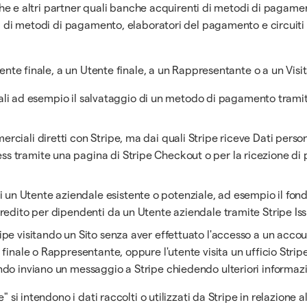
banche e altri partner quali banche acquirenti di metodi di paga
ri di metodi di pagamento, elaboratori del pagamento e circuiti 
iente finale, a un Utente finale, a un Rappresentante o a un Visi
inali ad esempio il salvataggio di un metodo di pagamento tramit
iali diretti con Stripe, ma dai quali Stripe riceve Dati personal
s tramite una pagina di Stripe Checkout o per la ricezione di p
 un Utente aziendale esistente o potenziale, ad esempio il fon
credito per dipendenti da un Utente aziendale tramite Stripe Iss
pe visitando un Sito senza aver effettuato l'accesso a un accou
 finale o Rappresentante, oppure l'utente visita un ufficio Stripe
ndo inviano un messaggio a Stripe chiedendo ulteriori informazio
 si intendono i dati raccolti o utilizzati da Stripe in relazione al