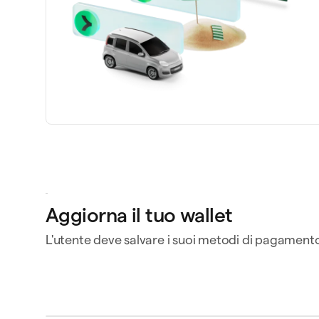
openclaw-jane v
spendere 180 
Aggiorna il tuo wallet
L'utente deve salvare i suoi metodi di pagamento, 
Triplo
R
triplo.com