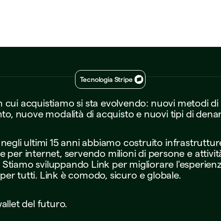
Tecnologia Stripe
n
cui
acquistiamo
si
sta
evolvendo:
nuovi
metodi
di
to,
nuove
modalità
di
acquisto
e
nuovi
tipi
di
denar
negli
ultimi
15
anni
abbiamo
costruito
infrastruttur
ie
per
internet,
servendo
milioni
di
persone
e
attivit
Stiamo
sviluppando
Link
per
migliorare
l'esperien
per
tutti.
Link
è
comodo,
sicuro
e
globale.
allet
del
futuro.