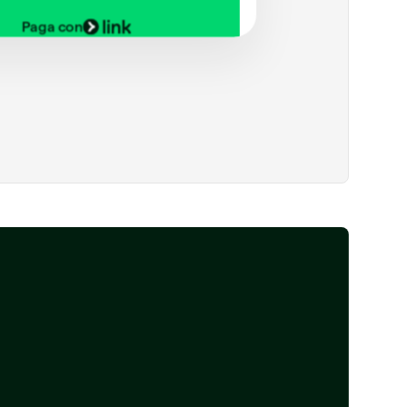
Paga con
to bancario
**
4565
ta di debito
**
1234
ta personale
**
4242