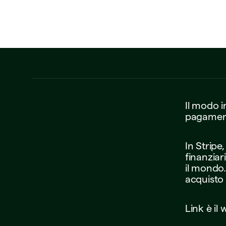
Il
modo
i
pagamen
In
Stripe,
finanziar
il
mondo.
acquisto
Link
è
il
w