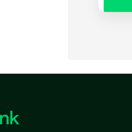
Con
**
Car
**
Car
**
ink