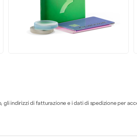
uole
Carta personale
$
4242
gli indirizzi di fatturazione e i dati di spedizione per ac
Conto bancario
Perplexity
20,
4565
innova il 02 feb
Controlla