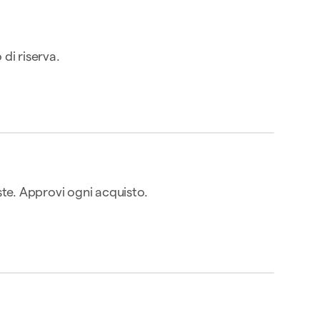
Attivo
di riserva.
0,00 USD/anno
00 USD
16 nov
 Venture X
te. Approvi ogni acquisto.
00 USD