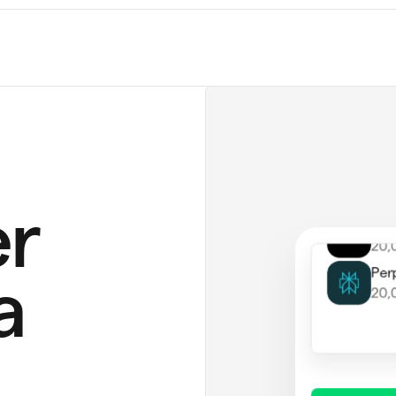
Cha
20,
Tap
130
Not
12,
Cor
20,
r
Perp
20,
a