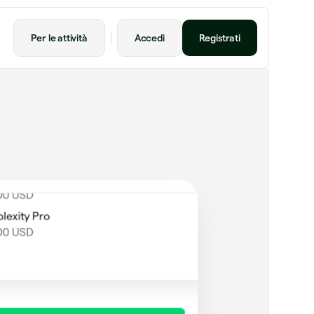
tGPT Plus
00 USD mensile
Per le attività
Accedi
Registrati
peto fatto a mano
,00 USD
ion Plus
00 USD mensile
sa all'aeroporto
00 USD
lexity Pro
00 USD