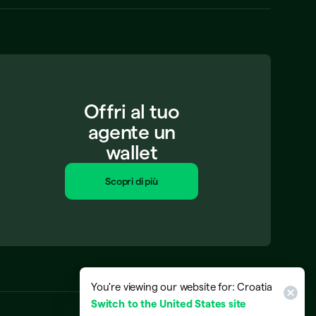
Offri al tuo
agente un
wallet
Scopri di più
You're viewing our website for: Croatia
Switch to the United States site
Croazia
(
Italiano
)