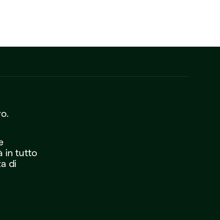
o.
e
à
in
tutto
za
di