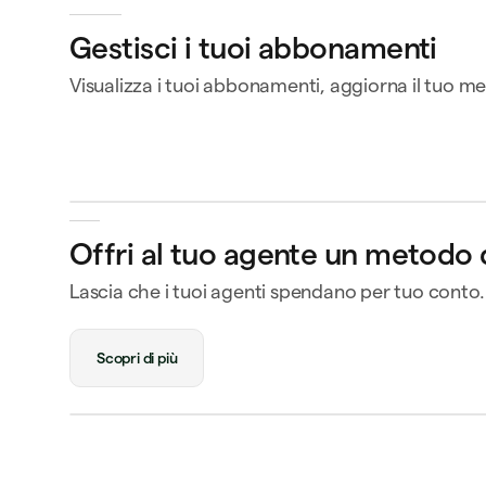
Gestisci i tuoi abbonamenti
Sta
Queen room
Visualizza i tuoi abbonamenti, aggiorna il tuo
🏨
Im
New Orleans
Stato
Approvato
Rin
R
Pagamento
Visa Credit 1234
Offri al tuo agente un metodo
Carta di credito Visa
····
1234
Lascia che i tuoi agenti spendano per tuo conto
Rifiuta
A
R
Scopri di più