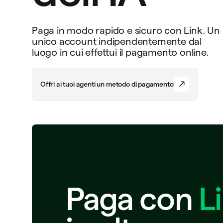
Paga in modo rapido e sicuro con Link. Un
unico account indipendentemente dal
luogo in cui effettui il pagamento online.
O
f
f
r
i
a
i
t
u
o
i
a
g
e
n
t
i
u
n
m
e
t
o
d
o
d
i
p
a
g
a
m
e
n
t
o
Paga con
L