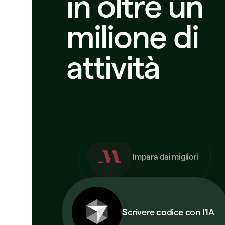
in oltre un
milione di
attività
Trova p
Arreda la tua casa
Chatta con Claude
Impara dai migliori