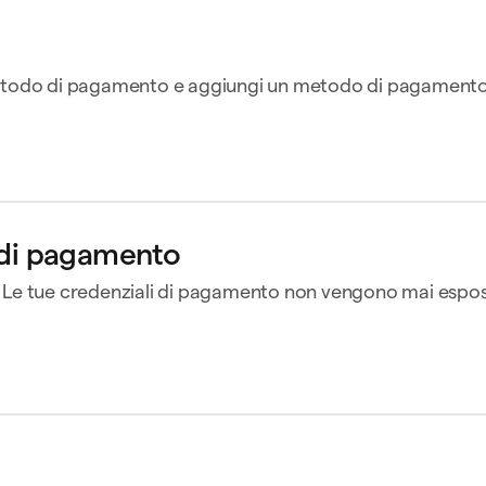
Klarna
to
 metodo di pagamento e aggiungi un metodo di pagamento 
180,00 $
Pagamenti a rate
porto
12
MasterClass
120,
novi
innova il 16 nov
Spedisci a
Jane Diaz
 di pagamento
Pagamento
Capital One
. Le tue credenziali di pagamento non vengono mai espos
Notion
10,
pprova
innova il 09 feb
Cronologia dei pagamenti
Contatta l'attività