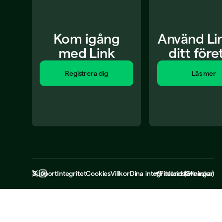
Kom igång
Använd Link
med Link
ditt före
Registrera dig
Läs mer
Support
Integritet
Cookies
Villkor
Dina integritetsinställningar
Finland
(
Svenska
)