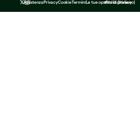
Assistenza
Privacy
Cookie
Termini
Le tue opzioni di privacy
Italia
(
Italiano
)