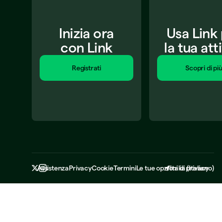
Inizia ora
Usa Link
con Link
la tua att
Registrati
Scopri di pi
Assistenza
Privacy
Cookie
Termini
Le tue opzioni di privacy
Italia
(
Italiano
)