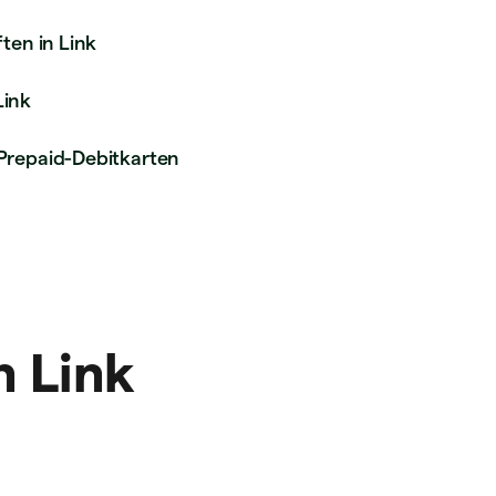
ten in Link
Link
Prepaid-Debitkarten
n Link