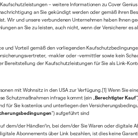
ufschutzleistungen – weitere Informationen zu Cover Genius
chrichtigung an Sie gekündigt werden oder gemäß ihren Best
st. Wir und unsere verbundenen Unternehmen haben Ihnen gege
hlungen an Sie zu leisten, auch nicht, wenn der Versicherer es
rvice und Vorteil gemäß den vorliegenden Kaufschutzbedingunge
ersicherungsvertreter, -makler oder -vermittler sowie kein Scha
r Bereitstellung der Kaufschutzleistungen für Sie als Link-Kon
rsonen mit Wohnsitz in den USA zur Verfügung.[1] Wenn Sie ein
iese Schutzmaßnahmen infrage kommt (ein „
Berechtigter Kauf
“
nd für Sie kostenlos und unterliegen den Versicherungsbedingu
icherungsbedingungen
“) aufgeführt sind
uf dem/der Händler/in, bei dem/der Sie Waren oder digitale
tale Abonnements über Link bezahlen, ist dies keine Garantie d