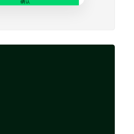
确认
行账户
**
4565
人卡
**
4242