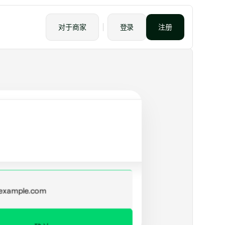
往机场
20.00
lexity Pro
对于商家
登录
注册
20.00
工地毯
130.00
ion Plus
$12.00 每月
e
x
a
m
p
l
e
.
c
o
m
记卡
**
1234