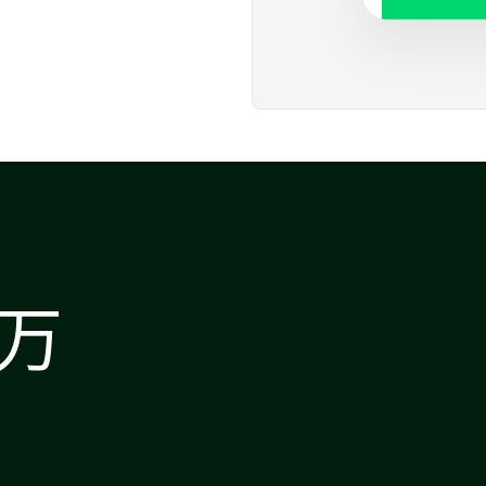
银
**
个
**
万