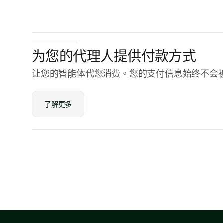
状态
已批准
续
支付
Visa Credit 1234
为您的代理人提供付款方式
Visa 信用卡
····
1234
让您的智能体代您消费。您的支付信息始终不会
拒绝
了解更多