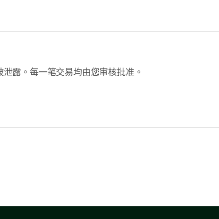
US$1
订
续订 11月16日
收货地址
Jane Diaz
Flat 25, 12/F, Acacia Building, 150 Kenn
支付
Capital One
Road, WAN CHAI, HONG KONG
被泄露。每一笔交易均由您审核批准。
Notion
US$
批准
续订 2月9日
付款记录
联系商家