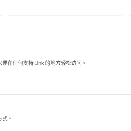
 想要花
个人卡
4242
在任何支持 Link 的地方轻松访问。
银行账户
Perplexity
US$
4565
续订 2月2日
检查
Klarna
态
方式。
$180.00
先买后付
额
MasterClass