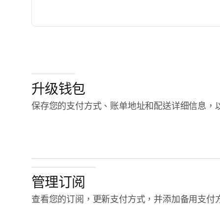
openclaw-jane
费 $180
升级钱包
保存您的支付方式、账单地址和配送详细信息，以便
Triplo
triplo.com
管理订阅
状
皇后大床房
查看您的订阅，更新支付方式，并添加备用支付
🏨
金
新奥尔良