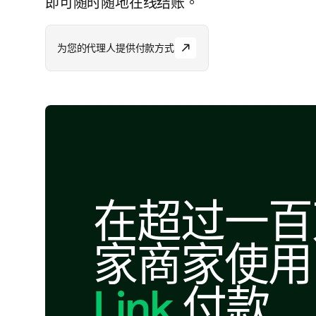
即可随时随地在线结账。
为
您
的
代
理
人
提
供
付
款
方
式
在超过一百
家商家使用
Link
付款