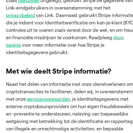
Zoals
hierboven
uitgelegd, gebruikt Stripe de gegevens van
Link-eindgebruikers in overeenstemming met het
privacybeleid
van Link. Daarnaast gebruikt Stripe informati
die je indient voor identiteitsverificatie om ken-je-klant (KYC
controles uit te voeren zoals vereist door de wet, en om fra
en financiële misdrijven te voorkomen. Raadpleeg
deze
pagina
voor meer informatie over hoe Stripe je
identiteitsgegevens gebruikt.
Met wie deelt Stripe informatie?
Naast het delen van informatie met onze dienstverleners om
cryptotransacties te faciliteren, delen wij, in overeenstemm
met onze
servicevoorwaarden
, je identiteitsgegevens met
externe cryptobeursproviders om hun eigen fraudebewaki
en -preventie te ondersteunen, naleving van toepasselijke
wetgeving met betrekking tot de identificatie en rapporta
van illegale en onrechtmatige activiteiten, en bepaalde