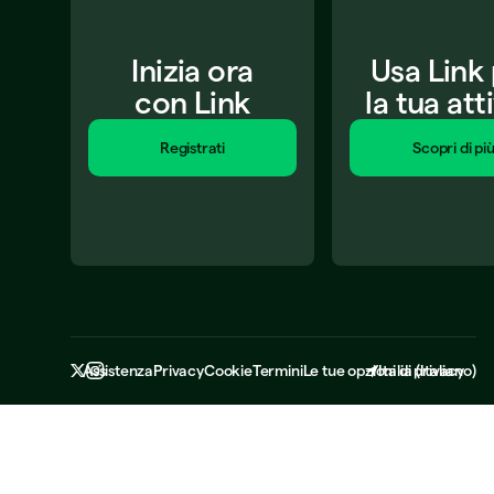
Inizia ora
Usa Link
con Link
la tua att
Registrati
Scopri di pi
Assistenza
Privacy
Cookie
Termini
Le tue opzioni di privacy
Italia
(
Italiano
)