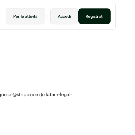
Per le attività
Accedi
Registrati
erequests@stripe.com (o latam-legal-